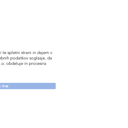
 te spletni strani in dajem v
ebnih podatkov soglasje, da
.o. obdeluje in procesira
vi me