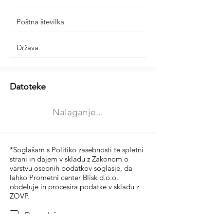
Dodatne informacije
Datoteke
Izberite vrsto usposabljanja
Nalaganje...
Prevoz blaga (C in CE kategorija)
Prevoz potnikov (D kategorija)
*Soglašam s Politiko zasebnosti te spletni
strani in dajem v skladu z Zakonom o
varstvu osebnih podatkov soglasje, da
lahko Prometni center Blisk d.o.o.
obdeluje in procesira podatke v skladu z
ZOVP.
Da soglašam