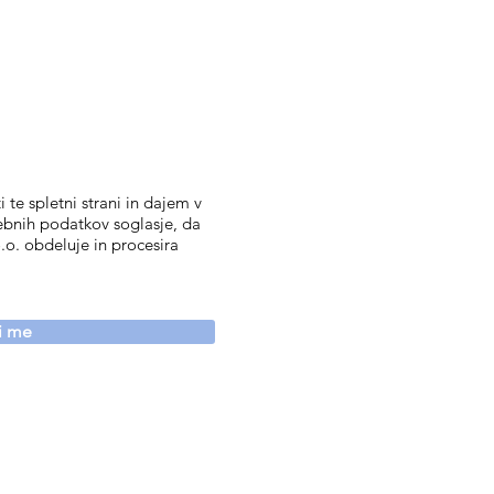
 te spletni strani in dajem v
ebnih podatkov soglasje, da
.o. obdeluje in procesira
vi me