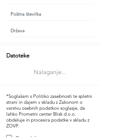
Dodatne informacije
Datoteke
Izberite vrsto usposabljanja
Nalaganje...
Prevoz blaga (C in CE kategorija)
Prevoz potnikov (D kategorija)
*Soglašam s Politiko zasebnosti te spletni
strani in dajem v skladu z Zakonom o
varstvu osebnih podatkov soglasje, da
lahko Prometni center Blisk d.o.o.
obdeluje in procesira podatke v skladu z
ZOVP.
Da soglašam