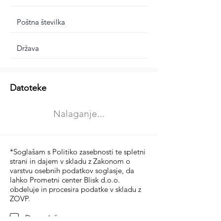
Dodatne informacije
Datoteke
Izberite vrsto usposabljanja
Nalaganje...
Prevoz blaga (C in CE kategorija)
Prevoz potnikov (D kategorija)
*Soglašam s Politiko zasebnosti te spletni
strani in dajem v skladu z Zakonom o
varstvu osebnih podatkov soglasje, da
lahko Prometni center Blisk d.o.o.
obdeluje in procesira podatke v skladu z
ZOVP.
Da soglašam