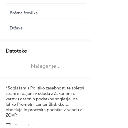
Dodatne informacije
Datoteke
Izberite vrsto usposabljanja
Nalaganje...
Prevoz blaga (C in CE kategorija)
Prevoz potnikov (D kategorija)
*Soglašam s Politiko zasebnosti te spletni
strani in dajem v skladu z Zakonom o
varstvu osebnih podatkov soglasje, da
lahko Prometni center Blisk d.o.o.
obdeluje in procesira podatke v skladu z
ZOVP.
Da soglašam