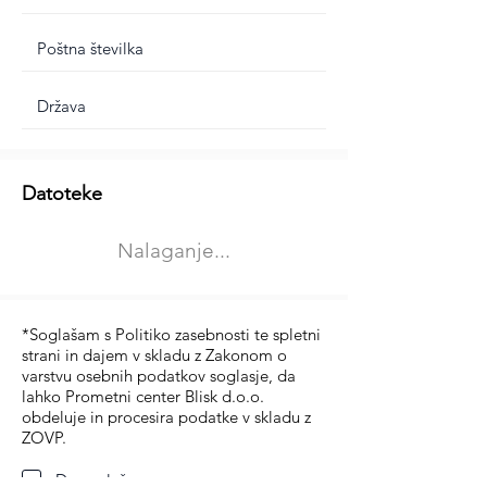
Dodatne informacije
Datoteke
Izberite vrsto usposabljanja
Nalaganje...
Prevoz blaga (C in CE kategorija)
Prevoz potnikov (D kategorija)
*Soglašam s Politiko zasebnosti te spletni
strani in dajem v skladu z Zakonom o
varstvu osebnih podatkov soglasje, da
lahko Prometni center Blisk d.o.o.
obdeluje in procesira podatke v skladu z
ZOVP.
Da soglašam