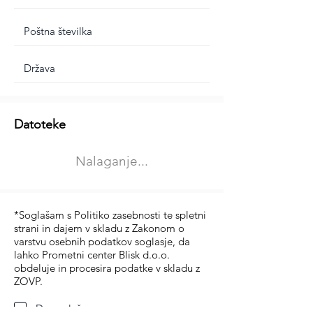
Dodatne informacije
Datoteke
Izberite vrsto usposabljanja
Nalaganje...
Prevoz blaga (C in CE kategorija)
Prevoz potnikov (D kategorija)
*Soglašam s Politiko zasebnosti te spletni
strani in dajem v skladu z Zakonom o
varstvu osebnih podatkov soglasje, da
lahko Prometni center Blisk d.o.o.
obdeluje in procesira podatke v skladu z
ZOVP.
Da soglašam