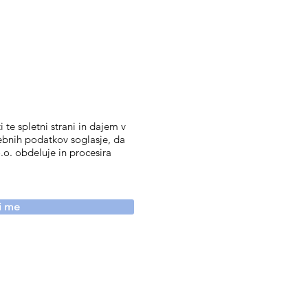
 te spletni strani in dajem v
ebnih podatkov soglasje, da
.o. obdeluje in procesira
vi me