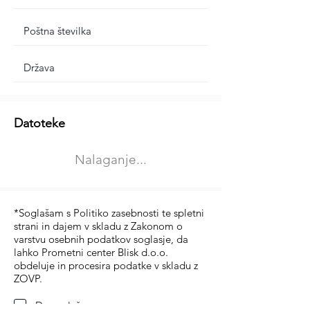
Dodatne informacije
Datoteke
Izberite vrsto usposabljanja
Nalaganje...
Prevoz blaga (C in CE kategorija)
Prevoz potnikov (D kategorija)
*Soglašam s Politiko zasebnosti te spletni
strani in dajem v skladu z Zakonom o
varstvu osebnih podatkov soglasje, da
lahko Prometni center Blisk d.o.o.
obdeluje in procesira podatke v skladu z
ZOVP.
Da soglašam