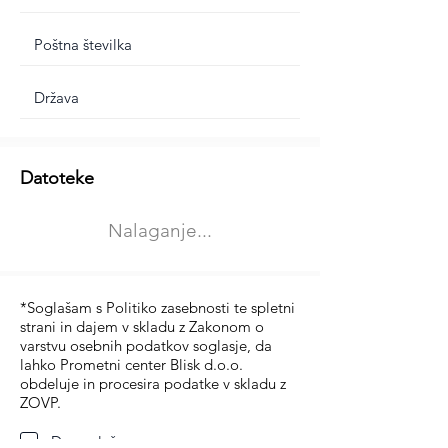
Dodatne informacije
Datoteke
Izberite vrsto usposabljanja
Nalaganje...
Prevoz blaga (C in CE kategorija)
Prevoz potnikov (D kategorija)
*Soglašam s Politiko zasebnosti te spletni
strani in dajem v skladu z Zakonom o
varstvu osebnih podatkov soglasje, da
lahko Prometni center Blisk d.o.o.
obdeluje in procesira podatke v skladu z
ZOVP.
Da soglašam