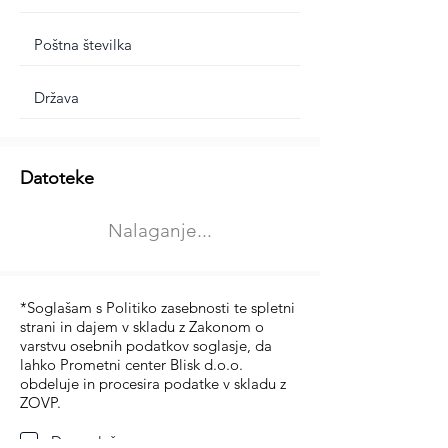
Dodatne informacije
Datoteke
Izberite vrsto usposabljanja
Nalaganje...
Prevoz blaga (C in CE kategorija)
Prevoz potnikov (D kategorija)
*Soglašam s Politiko zasebnosti te spletni
strani in dajem v skladu z Zakonom o
varstvu osebnih podatkov soglasje, da
lahko Prometni center Blisk d.o.o.
obdeluje in procesira podatke v skladu z
ZOVP.
Da soglašam