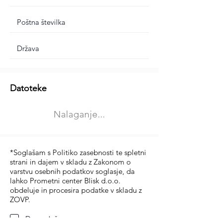
Dodatne informacije
Datoteke
Izberite vrsto usposabljanja
Nalaganje...
Prevoz blaga (C in CE kategorija)
Prevoz potnikov (D kategorija)
*Soglašam s Politiko zasebnosti te spletni
strani in dajem v skladu z Zakonom o
varstvu osebnih podatkov soglasje, da
lahko Prometni center Blisk d.o.o.
obdeluje in procesira podatke v skladu z
ZOVP.
Da soglašam