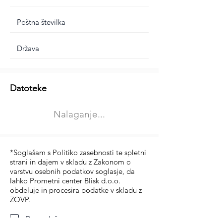
Dodatne informacije
Datoteke
Izberite vrsto usposabljanja
Nalaganje...
Prevoz blaga (C in CE kategorija)
Prevoz potnikov (D kategorija)
*Soglašam s Politiko zasebnosti te spletni
strani in dajem v skladu z Zakonom o
varstvu osebnih podatkov soglasje, da
lahko Prometni center Blisk d.o.o.
obdeluje in procesira podatke v skladu z
ZOVP.
Da soglašam