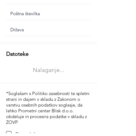
Dodatne informacije
Datoteke
Izberite vrsto usposabljanja
Nalaganje...
Prevoz blaga (C in CE kategorija)
Prevoz potnikov (D kategorija)
*Soglašam s Politiko zasebnosti te spletni
strani in dajem v skladu z Zakonom o
varstvu osebnih podatkov soglasje, da
lahko Prometni center Blisk d.o.o.
obdeluje in procesira podatke v skladu z
ZOVP.
Da soglašam