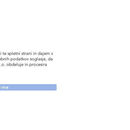
 te spletni strani in dajem v
ebnih podatkov soglasje, da
.o. obdeluje in procesira
vi me