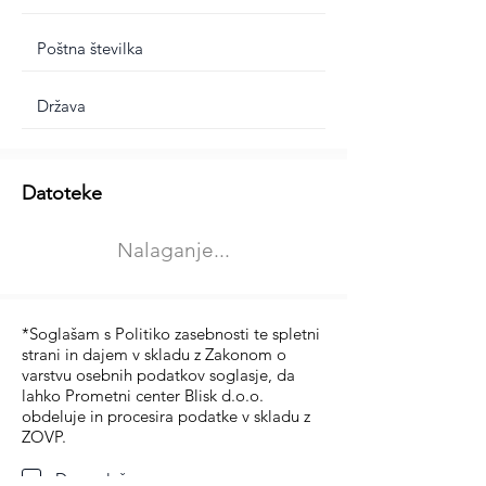
Dodatne informacije
Datoteke
Izberite vrsto usposabljanja
Nalaganje...
Prevoz blaga (C in CE kategorija)
Prevoz potnikov (D kategorija)
*Soglašam s Politiko zasebnosti te spletni
strani in dajem v skladu z Zakonom o
varstvu osebnih podatkov soglasje, da
lahko Prometni center Blisk d.o.o.
obdeluje in procesira podatke v skladu z
ZOVP.
Da soglašam