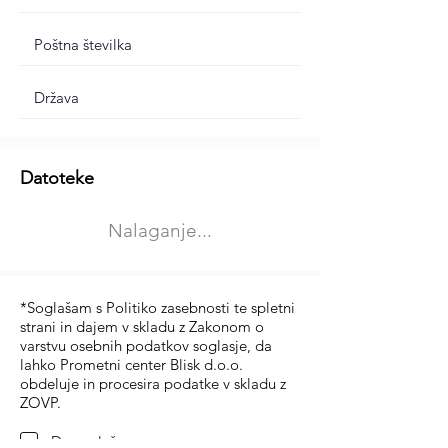
Dodatne informacije
Datoteke
Izberite vrsto usposabljanja
Nalaganje...
Prevoz blaga (C in CE kategorija)
Prevoz potnikov (D kategorija)
*Soglašam s Politiko zasebnosti te spletni
strani in dajem v skladu z Zakonom o
varstvu osebnih podatkov soglasje, da
lahko Prometni center Blisk d.o.o.
obdeluje in procesira podatke v skladu z
ZOVP.
Da soglašam