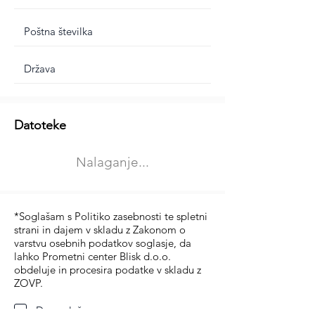
Dodatne informacije
Datoteke
Izberite vrsto usposabljanja
Nalaganje...
Prevoz blaga (C in CE kategorija)
Prevoz potnikov (D kategorija)
*Soglašam s Politiko zasebnosti te spletni
strani in dajem v skladu z Zakonom o
varstvu osebnih podatkov soglasje, da
lahko Prometni center Blisk d.o.o.
obdeluje in procesira podatke v skladu z
ZOVP.
Da soglašam