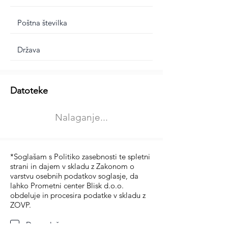
Dodatne informacije
Datoteke
Izberite vrsto usposabljanja
Nalaganje...
Prevoz blaga (C in CE kategorija)
Prevoz potnikov (D kategorija)
*Soglašam s Politiko zasebnosti te spletni
strani in dajem v skladu z Zakonom o
varstvu osebnih podatkov soglasje, da
lahko Prometni center Blisk d.o.o.
obdeluje in procesira podatke v skladu z
ZOVP.
Da soglašam