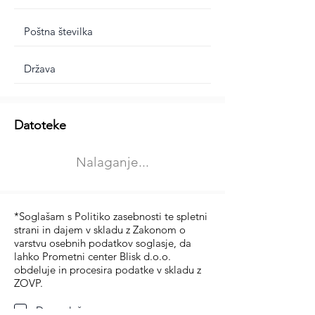
Dodatne informacije
Datoteke
Izberite vrsto usposabljanja
Nalaganje...
Prevoz blaga (C in CE kategorija)
Prevoz potnikov (D kategorija)
*Soglašam s Politiko zasebnosti te spletni
strani in dajem v skladu z Zakonom o
varstvu osebnih podatkov soglasje, da
lahko Prometni center Blisk d.o.o.
obdeluje in procesira podatke v skladu z
ZOVP.
Da soglašam