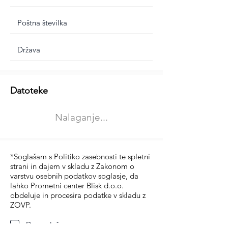
Dodatne informacije
Datoteke
Izberite vrsto usposabljanja
Nalaganje...
Prevoz blaga (C in CE kategorija)
Prevoz potnikov (D kategorija)
*Soglašam s Politiko zasebnosti te spletni
strani in dajem v skladu z Zakonom o
varstvu osebnih podatkov soglasje, da
lahko Prometni center Blisk d.o.o.
obdeluje in procesira podatke v skladu z
ZOVP.
Da soglašam