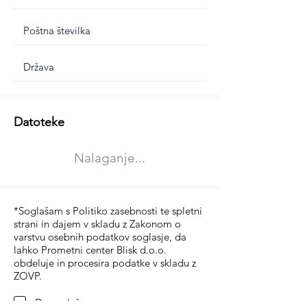
Dodatne informacije
Datoteke
Izberite vrsto usposabljanja
Nalaganje...
Prevoz blaga (C in CE kategorija)
Prevoz potnikov (D kategorija)
*Soglašam s Politiko zasebnosti te spletni
strani in dajem v skladu z Zakonom o
varstvu osebnih podatkov soglasje, da
lahko Prometni center Blisk d.o.o.
obdeluje in procesira podatke v skladu z
ZOVP.
Da soglašam