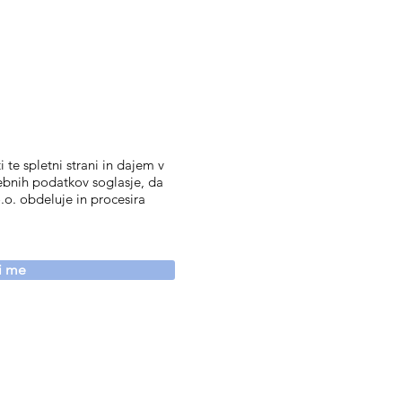
 te spletni strani in dajem v
ebnih podatkov soglasje, da
.o. obdeluje in procesira
vi me