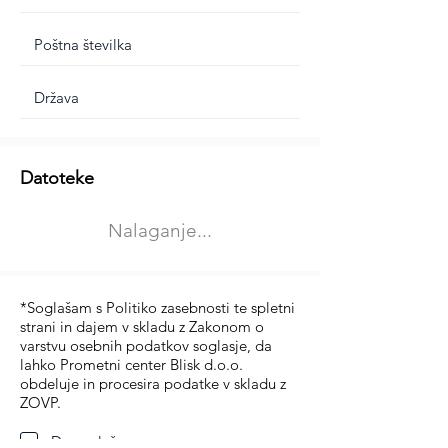
Dodatne informacije
Datoteke
Izberite vrsto usposabljanja
Nalaganje...
Prevoz blaga (C in CE kategorija)
Prevoz potnikov (D kategorija)
*Soglašam s Politiko zasebnosti te spletni
strani in dajem v skladu z Zakonom o
varstvu osebnih podatkov soglasje, da
lahko Prometni center Blisk d.o.o.
obdeluje in procesira podatke v skladu z
ZOVP.
Da soglašam