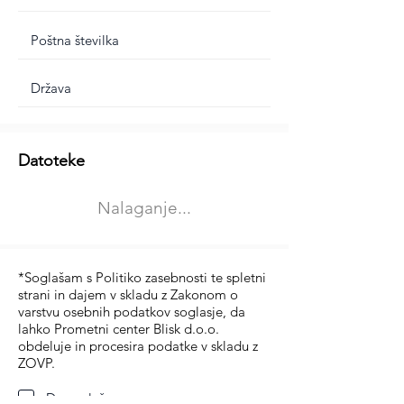
Dodatne informacije
Datoteke
Izberite vrsto usposabljanja
Nalaganje...
Prevoz blaga (C in CE kategorija)
Prevoz potnikov (D kategorija)
*Soglašam s Politiko zasebnosti te spletni
strani in dajem v skladu z Zakonom o
varstvu osebnih podatkov soglasje, da
lahko Prometni center Blisk d.o.o.
obdeluje in procesira podatke v skladu z
ZOVP.
Da soglašam