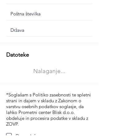
Dodatne informacije
Datoteke
Izberite vrsto usposabljanja
Nalaganje...
Prevoz blaga (C in CE kategorija)
Prevoz potnikov (D kategorija)
*Soglašam s Politiko zasebnosti te spletni
strani in dajem v skladu z Zakonom o
varstvu osebnih podatkov soglasje, da
lahko Prometni center Blisk d.o.o.
obdeluje in procesira podatke v skladu z
ZOVP.
Da soglašam