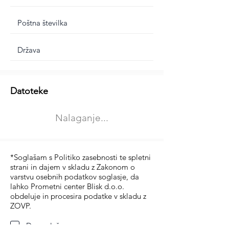
Dodatne informacije
Datoteke
Izberite vrsto usposabljanja
Nalaganje...
Prevoz blaga (C in CE kategorija)
Prevoz potnikov (D kategorija)
*Soglašam s Politiko zasebnosti te spletni
strani in dajem v skladu z Zakonom o
varstvu osebnih podatkov soglasje, da
lahko Prometni center Blisk d.o.o.
obdeluje in procesira podatke v skladu z
ZOVP.
Da soglašam