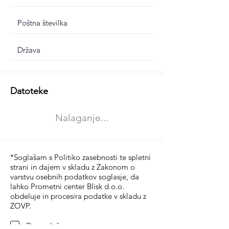
Dodatne informacije
Datoteke
Izberite vrsto usposabljanja
Nalaganje...
Prevoz blaga (C in CE kategorija)
Prevoz potnikov (D kategorija)
*Soglašam s Politiko zasebnosti te spletni
strani in dajem v skladu z Zakonom o
varstvu osebnih podatkov soglasje, da
lahko Prometni center Blisk d.o.o.
obdeluje in procesira podatke v skladu z
ZOVP.
Da soglašam