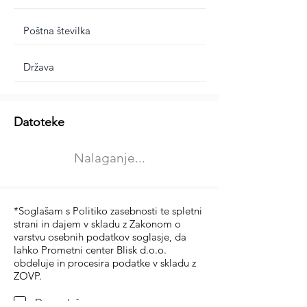
Dodatne informacije
Datoteke
Izberite vrsto usposabljanja
Nalaganje...
Prevoz blaga (C in CE kategorija)
Prevoz potnikov (D kategorija)
*Soglašam s Politiko zasebnosti te spletni
strani in dajem v skladu z Zakonom o
varstvu osebnih podatkov soglasje, da
lahko Prometni center Blisk d.o.o.
obdeluje in procesira podatke v skladu z
ZOVP.
Da soglašam