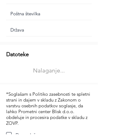
Dodatne informacije
Datoteke
Izberite vrsto usposabljanja
Nalaganje...
Prevoz blaga (C in CE kategorija)
Prevoz potnikov (D kategorija)
*Soglašam s Politiko zasebnosti te spletni
strani in dajem v skladu z Zakonom o
varstvu osebnih podatkov soglasje, da
lahko Prometni center Blisk d.o.o.
obdeluje in procesira podatke v skladu z
ZOVP.
Da soglašam