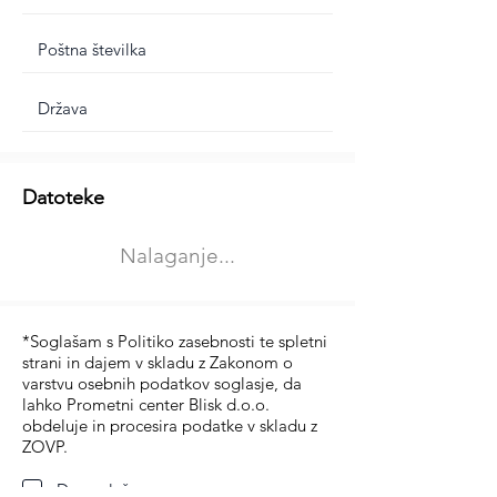
Dodatne informacije
Datoteke
Izberite vrsto usposabljanja
Nalaganje...
Prevoz blaga (C in CE kategorija)
Prevoz potnikov (D kategorija)
*Soglašam s Politiko zasebnosti te spletni
strani in dajem v skladu z Zakonom o
varstvu osebnih podatkov soglasje, da
lahko Prometni center Blisk d.o.o.
obdeluje in procesira podatke v skladu z
ZOVP.
Da soglašam