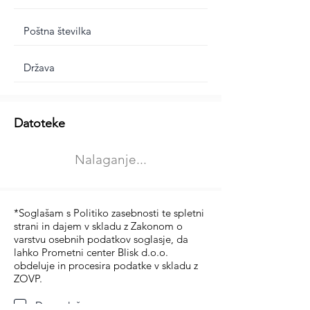
Dodatne informacije
Datoteke
Izberite vrsto usposabljanja
Nalaganje...
Prevoz blaga (C in CE kategorija)
Prevoz potnikov (D kategorija)
*Soglašam s Politiko zasebnosti te spletni
strani in dajem v skladu z Zakonom o
varstvu osebnih podatkov soglasje, da
lahko Prometni center Blisk d.o.o.
obdeluje in procesira podatke v skladu z
ZOVP.
Da soglašam