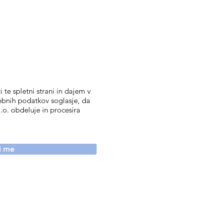
 te spletni strani in dajem v
ebnih podatkov soglasje, da
.o. obdeluje in procesira
vi me