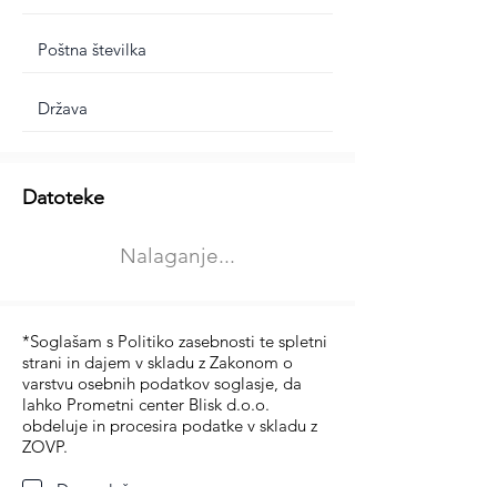
Dodatne informacije
Datoteke
Izberite vrsto usposabljanja
Nalaganje...
Prevoz blaga (C in CE kategorija)
Prevoz potnikov (D kategorija)
*Soglašam s Politiko zasebnosti te spletni
strani in dajem v skladu z Zakonom o
varstvu osebnih podatkov soglasje, da
lahko Prometni center Blisk d.o.o.
obdeluje in procesira podatke v skladu z
ZOVP.
Da soglašam