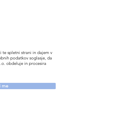
 te spletni strani in dajem v
ebnih podatkov soglasje, da
.o. obdeluje in procesira
vi me