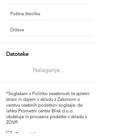
Dodatne informacije
Datoteke
Izberite vrsto usposabljanja
Nalaganje...
Prevoz blaga (C in CE kategorija)
Prevoz potnikov (D kategorija)
*Soglašam s Politiko zasebnosti te spletni
strani in dajem v skladu z Zakonom o
varstvu osebnih podatkov soglasje, da
lahko Prometni center Blisk d.o.o.
obdeluje in procesira podatke v skladu z
ZOVP.
Da soglašam