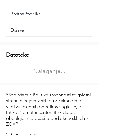
Dodatne informacije
Datoteke
Izberite vrsto usposabljanja
Nalaganje...
Prevoz blaga (C in CE kategorija)
Prevoz potnikov (D kategorija)
*Soglašam s Politiko zasebnosti te spletni
strani in dajem v skladu z Zakonom o
varstvu osebnih podatkov soglasje, da
lahko Prometni center Blisk d.o.o.
obdeluje in procesira podatke v skladu z
ZOVP.
Da soglašam