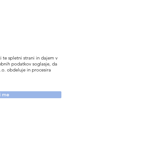
 te spletni strani in dajem v
ebnih podatkov soglasje, da
.o. obdeluje in procesira
vi me