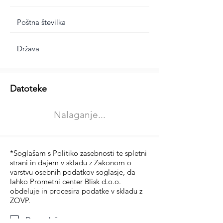
Dodatne informacije
Datoteke
Izberite vrsto usposabljanja
Nalaganje...
Prevoz blaga (C in CE kategorija)
Prevoz potnikov (D kategorija)
*Soglašam s Politiko zasebnosti te spletni
strani in dajem v skladu z Zakonom o
varstvu osebnih podatkov soglasje, da
lahko Prometni center Blisk d.o.o.
obdeluje in procesira podatke v skladu z
ZOVP.
Da soglašam