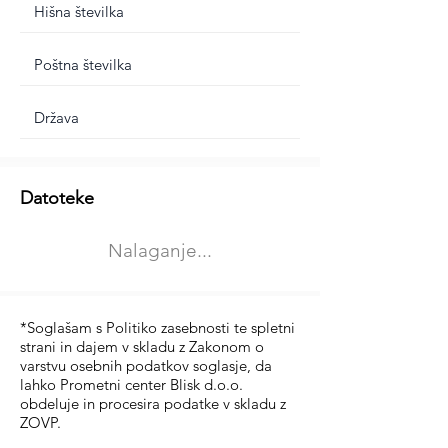
Dodatne informacije
Datoteke
Izberite vrsto usposabljanja
Nalaganje...
Prevoz blaga (C in CE kategorija)
Prevoz potnikov (D kategorija)
*Soglašam s Politiko zasebnosti te spletni
strani in dajem v skladu z Zakonom o
varstvu osebnih podatkov soglasje, da
lahko Prometni center Blisk d.o.o.
obdeluje in procesira podatke v skladu z
ZOVP.