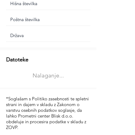
Dodatne informacije
Datoteke
Izberite vrsto usposabljanja
Nalaganje...
Prevoz blaga (C in CE kategorija)
Prevoz potnikov (D kategorija)
*Soglašam s Politiko zasebnosti te spletni
strani in dajem v skladu z Zakonom o
varstvu osebnih podatkov soglasje, da
lahko Prometni center Blisk d.o.o.
obdeluje in procesira podatke v skladu z
ZOVP.