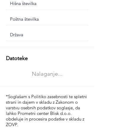
Dodatne informacije
Datoteke
Izberite vrsto usposabljanja
Nalaganje...
Prevoz blaga (C in CE kategorija)
Prevoz potnikov (D kategorija)
*Soglašam s Politiko zasebnosti te spletni
strani in dajem v skladu z Zakonom o
varstvu osebnih podatkov soglasje, da
lahko Prometni center Blisk d.o.o.
obdeluje in procesira podatke v skladu z
ZOVP.