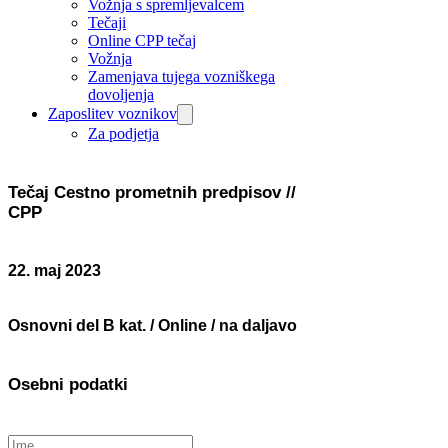
Vožnja s spremljevalcem
Tečaji
Online CPP tečaj
Vožnja
Zamenjava tujega vozniškega
dovoljenja
Zaposlitev voznikov
Za podjetja
Tečaj Cestno prometnih predpisov //
CPP
22. maj 2023
Osnovni del B kat. / Online / na daljavo
Osebni podatki