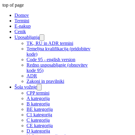
top of page
Domov
Termini
E-nakup
Cenik
Uposabljanja
TK, RU in ADR termini
Temeljna kvalifikacija (pridobitev
kode)
Code 95 - english version
Redno usposabljanje (obnovitev
kode 95)
ADR
Zakoni in pravilniki
Šola vožnje
CPP termini
A kategorija
B kategorija
BE kategorija
C1 kategorija
C kategorija
CE kategorija
D kategorija