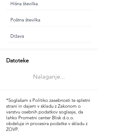
Dodatne informacije
Datoteke
Izberite vrsto usposabljanja
Nalaganje...
Prevoz blaga (C in CE kategorija)
Prevoz potnikov (D kategorija)
*Soglašam s Politiko zasebnosti te spletni
strani in dajem v skladu z Zakonom o
varstvu osebnih podatkov soglasje, da
lahko Prometni center Blisk d.o.o.
obdeluje in procesira podatke v skladu z
ZOVP.