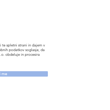
 te spletni strani in dajem v
ebnih podatkov soglasje, da
.o. obdeluje in procesira
vi me