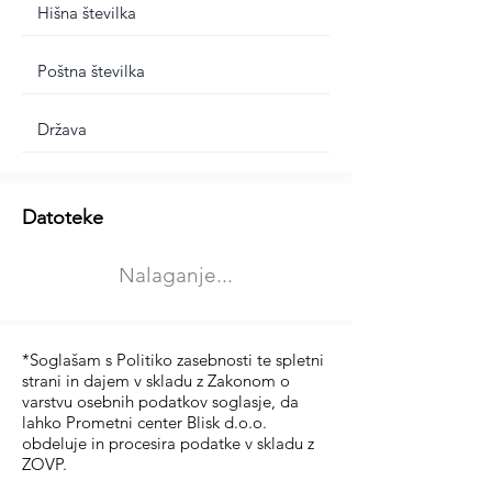
Dodatne informacije
Datoteke
Izberite vrsto usposabljanja
Nalaganje...
Prevoz blaga (C in CE kategorija)
Prevoz potnikov (D kategorija)
*Soglašam s Politiko zasebnosti te spletni
strani in dajem v skladu z Zakonom o
varstvu osebnih podatkov soglasje, da
lahko Prometni center Blisk d.o.o.
obdeluje in procesira podatke v skladu z
ZOVP.