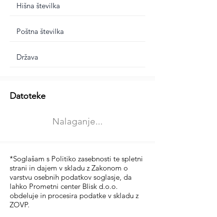
Dodatne informacije
Datoteke
Izberite vrsto usposabljanja
Nalaganje...
Prevoz blaga (C in CE kategorija)
Prevoz potnikov (D kategorija)
*Soglašam s Politiko zasebnosti te spletni
strani in dajem v skladu z Zakonom o
varstvu osebnih podatkov soglasje, da
lahko Prometni center Blisk d.o.o.
obdeluje in procesira podatke v skladu z
ZOVP.