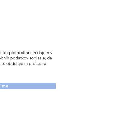
 te spletni strani in dajem v
ebnih podatkov soglasje, da
.o. obdeluje in procesira
vi me