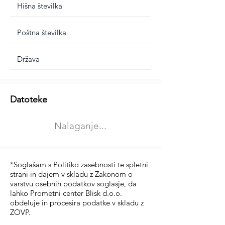
Dodatne informacije
Datoteke
Izberite vrsto usposabljanja
Nalaganje...
Prevoz blaga (C in CE kategorija)
Prevoz potnikov (D kategorija)
*Soglašam s Politiko zasebnosti te spletni
strani in dajem v skladu z Zakonom o
varstvu osebnih podatkov soglasje, da
lahko Prometni center Blisk d.o.o.
obdeluje in procesira podatke v skladu z
ZOVP.